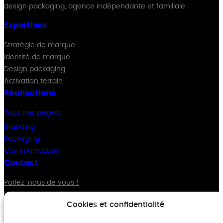
design packaging, agence indépendante et familiale.
Expertises
Stratégie de marque
Identité de marque
Design packaging
Activation terrain
Réalisations
Tous nos projets
Branding
Packaging
Communication
Contact
Parlez-nous de vous !
Rejoignez-nous !
Cookies et confidentialité
Nous dire bonjour ?