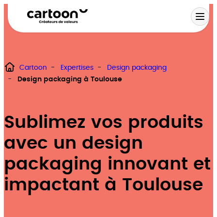
Aller
au
contenu
Cartoon
Expertises
Design packaging
Design packaging à Toulouse
Stratégie de mar
Identité de marqu
Sublimez vos produits
Design packaging
avec un design
Activation terrain
packaging innovant et
impactant à Toulouse