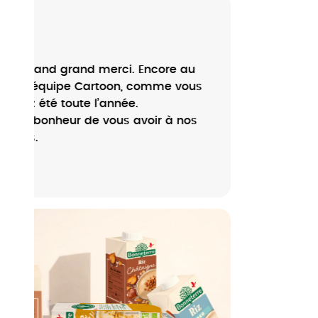
Une collaboration au top avec
l’Agence Cartoon : un travail de
grande qualité, une créativité
remarquable et une vraie capacité
d’adaptation. L’équipe est à
l’écoute, réactive et très agréable
dans les échanges. Votre créativité
et votre engagement ont su
sublimer l’âme des Jardins de
Gaïa tout en l’inscrivant dans une
nouvelle modernité 🌿✨.