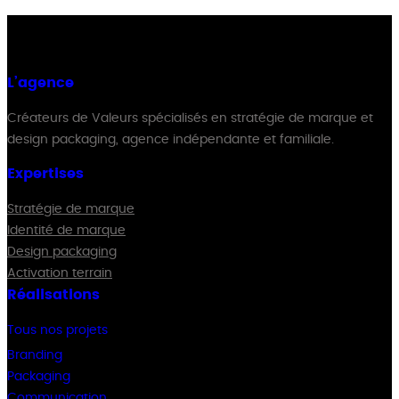
L’agence
Créateurs de Valeurs spécialisés en stratégie de marque et
design packaging, agence indépendante et familiale.
Expertises
Stratégie de marque
Identité de marque
Design packaging
Activation terrain
Réalisations
Tous nos projets
Branding
Packaging
Communication