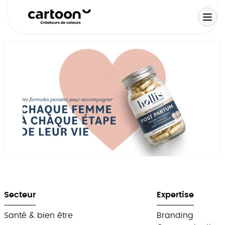
Aller
au
contenu
Stratégie de mar
Identité de marqu
Design packaging
Activation terrain
Secteur
Expertise
Santé & bien être
Branding